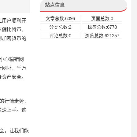
站点信息
文章总数:6096
页面总数:0
能让用户顺利开
分类总数:2
标签总数:6778
存储比特币、
评论总数:0
浏览总数:621257
到加密货币的
不小心输错网
新网址，千万
身
资产安全
。
币的行情走势，
快速上手。这
机会，让我们能