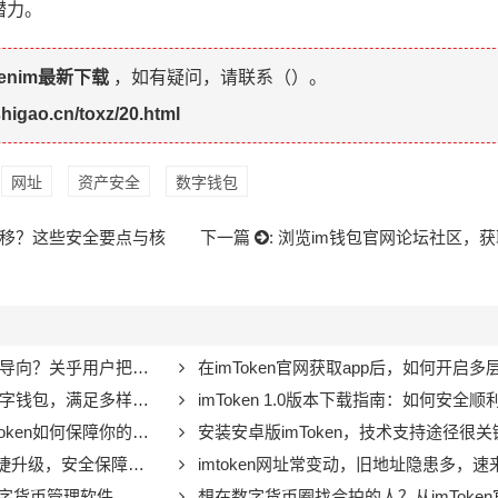
潜力。
kenim最新下载
，如有疑问，请联系（
）。
shigao.cn/toxz/20.html
网址
资产安全
数字钱包
转移？这些安全要点与核
下一篇
:
浏览im钱包官网论坛社区，
？关乎用户把握市场动态
在imToken官网获取app后，如何开启多层安全措施保
包，满足多样资产管理需求
imToken 1.0版本下载指南：如何安全
如何保障你的资产安全？
安装安卓版imToken，技术支持途径很关键！官方平台与社交
升级，安全保障多重加密
imtoken网址常变动，旧地址隐患多，速来
管理软件，助力区块链发展
想在数字货币圈找合拍的人？从imToken官网下