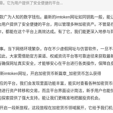
。它为用户提供了安全便捷的平台...
是一款广为人知的
数字钱包
。最新的imtoken网址如同钥匙一般，
为用户提供了安全便捷的平台，用以管理多种加密资产。不管是
作，都能在这个平台上高效达成。有了它，我们能更深入地参与
并非易事。当下网络环境繁杂，存在不少虚假网址与仿冒软件，一旦
因此，大家需借助官方渠道、权威资讯平台等可靠途径来获取最
有确保网址真实安全，才能够安心在平台进行各类操作，保障自
网址对应的平台，我们会发现里面功能丰富，能实时查看各种加密货
地进行资产转移和交易，而且平台界面设计简洁，新手用户也能
的探索提供了强大支持，能让我们更精准地把握投资机会。
，如同开启一段新旅程，这段旅程在加密货币领域展开，它给予我们