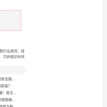
获取行业资讯、技
巧并结识伙伴
护资金安全？
顺利安装？
平台作用几何？
获取新链接
载软件开始