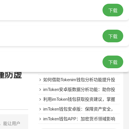
下载
热门文章
获取imtoken官网最新下载链接的正确
下载
方法及注意事项
保障信息准确安全，认准imtoken官网
下载链接很关键
Token钱包安卓版：为企业与个人数字
资产交易互动带来新可能
使用imToken钱包遇问题？查看官网辅
下载
助资料是快速实用法
网络年代妥善保管NFT资产很关键，im
谨防虚
钱包安卓版来助力
如何借助Tokenim钱包分析功能提升投
资洞察力与专业性？
imToken安卓版数据分析功能：助你投
资决策更理智，定制专属数据
利用imToken钱包获取投资建议，掌握
资讯功能并加入社群讨论
imToken钱包安卓版：保障资产安全，
操作简洁易上手
imToken钱包APP：加密货币领域影响
般，能让用户
力大的一站式金融服务平台